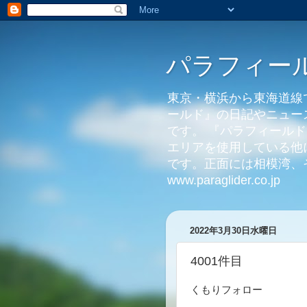
パラフィールドNO
東京・横浜から東海道線
ールド』の日記やニュー
です。 『パラフィール
エリアを使用している他
です。正面には相模湾
www.paraglider.co.jp
2022年3月30日水曜日
4001件目
くもりフォロー