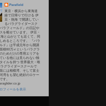
Parafield
東京・横浜から東海道
線で日帰りで行ける 伊
豆・熱海 で開講してい
るパラグライダースク
パラフィールド』の日記や
スを載せています。 伊豆・
は海と山がとても近くて、同
しめるところです。 『パラ
ルド』は平成元年から開講
面積80万㎡というパラグラ
のためだけの専用エリアを
ている他には見られない独
タイルを持つ 世界最大・唯
パラグライダースクールで
面には相模湾、そして富士
河湾をも望む絶好のロケー
ンです。
raglider.co.jp
ロフィールを表示