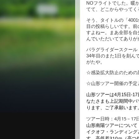
NOフライトでした。暖
てて、どこからやってく
そう、タイトルの「400
目の投稿らしいです。前
すよねー。まあ全部を自
んでいただいててありが
パラグライダースクール
34年目のまた1日を刻
がたや。
☆感染拡大防止のための
☆山形ツアー開催の予定
山形ツアーは4月15日-
なたさまも上記期間中パ
ります、ご了承願います
ツアー日時：4月15－17
山形南陽ツアーについて
イクオフ・ランディング
す。高低差310ｍ（高つ