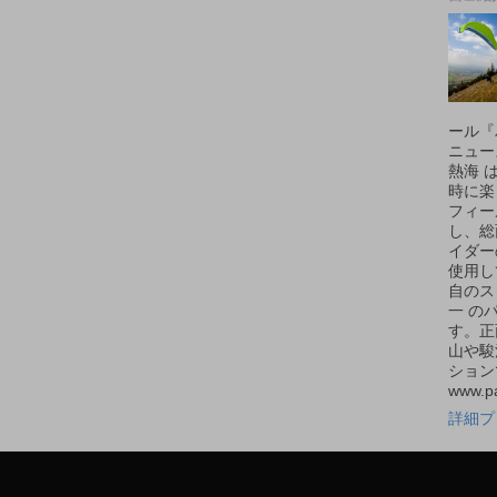
ール『
ニュー
熱海 
時に楽
フィー
し、総
イダー
使用し
自のス
一 の
す。正
山や駿
ショ
www.pa
詳細プ