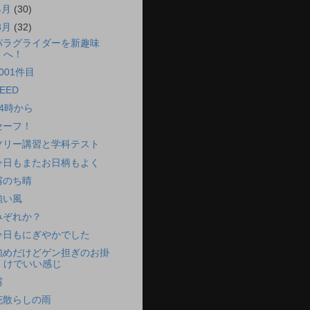
4月
(30)
3月
(32)
パラグライダーを新趣味
へ！
001件目
EED
14時から
セーフ！
ツリー講習と学科テスト
今日もまたお日柄もよく
霧のち晴
強い風
みぞれか？
今日もにぎやかでした
強めだけどゲン担ぎのお掛
けでいい感じ
霧
花散らしの雨