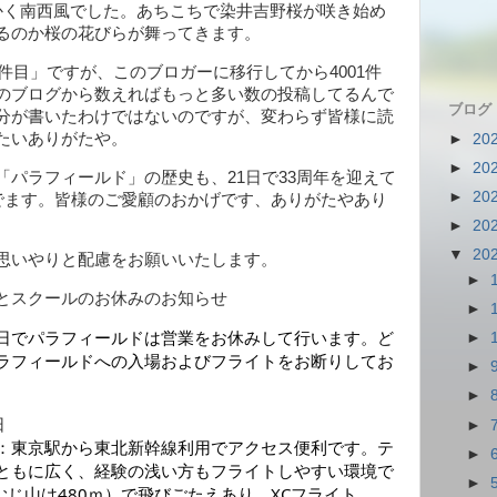
かく南西風でした。あちこちで染井吉野桜が咲き始め
るのか桜の花びらが舞ってきます。
1件目」ですが、このブロガーに移行してから4001件
のブログから数えればもっと多い数の投稿してるんで
ブログ
分が書いたわけではないのですが、変わらず皆様に読
たいありがたや。
►
20
►
20
「パラフィールド」の歴史も、21日で33周年を迎えて
►
20
んでます。皆様のご愛顧のおかげです、ありがたやあり
►
20
▼
20
思いやりと配慮をお願いいたします。
►
とスクールのお休みのお知らせ
►
17日でパラフィールドは営業をお休みして行います。
ど
►
ラフィールドへの入場およびフライトをお断りしてお
►
。
►
日
►
：
東京駅から東北新幹線利用でアクセス便利です。テ
►
ともに広く、経験の浅い方もフライトしやすい環境で
►
むじ山は480ｍ）で飛びごたえあり、XCフライト