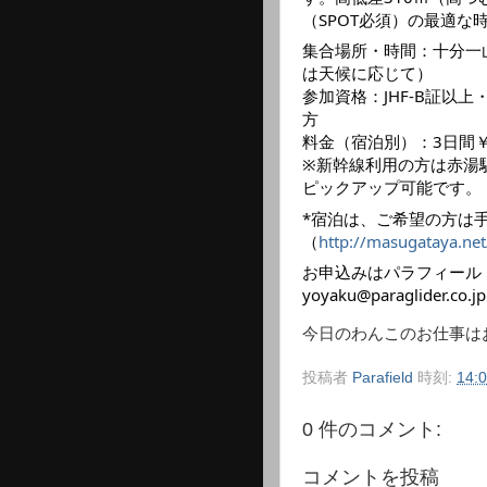
（SPOT必須）の最適な
集合場所・時間：十分一山
は天候に応じて）
参加資格：JHF-B証以
方
料金（宿泊別）：3日間￥20
※新幹線利用の方は赤湯駅
ピックアップ可能です。
*宿泊は、ご希望の方は
（
http://masugataya.net
お申込みはパラフィールドまで Te
yoyaku@paraglider.co.jp
今日のわんこのお仕事は
投稿者
Parafield
時刻:
14:
0 件のコメント:
コメントを投稿