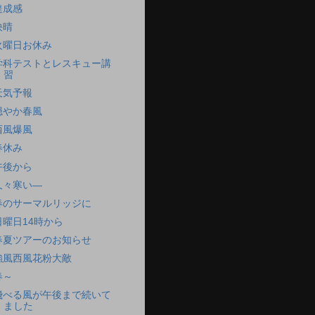
達成感
快晴
火曜日お休み
学科テストとレスキュー講
習
天気予報
穏やか春風
西風爆風
春休み
午後から
久々寒い―
春のサーマルリッジに
日曜日14時から
春夏ツアーのお知らせ
強風西風花粉大敵
春～
飛べる風が午後まで続いて
ました