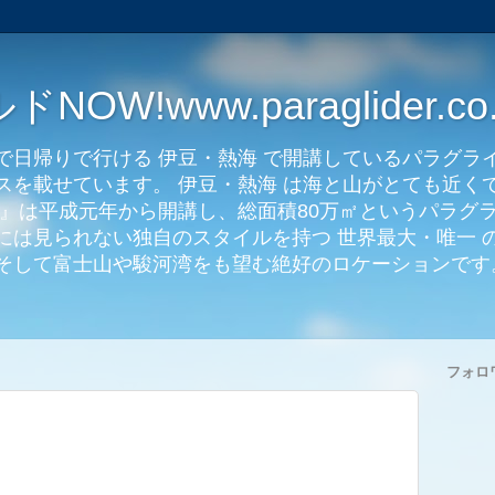
W!www.paraglider.co.
で日帰りで行ける 伊豆・熱海 で開講しているパラグラ
スを載せています。 伊豆・熱海 は海と山がとても近く
ド』は平成元年から開講し、総面積80万㎡というパラグ
には見られない独自のスタイルを持つ 世界最大・唯一 
、そして富士山や駿河湾をも望む絶好のロケーショ
フォロ