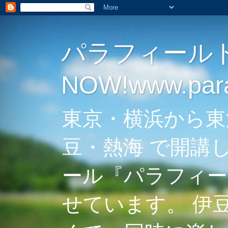
パラフィール
NOW!www.parag
東京・横浜から東
豆・熱海 で開講
ール『パラフィー
せています。 伊