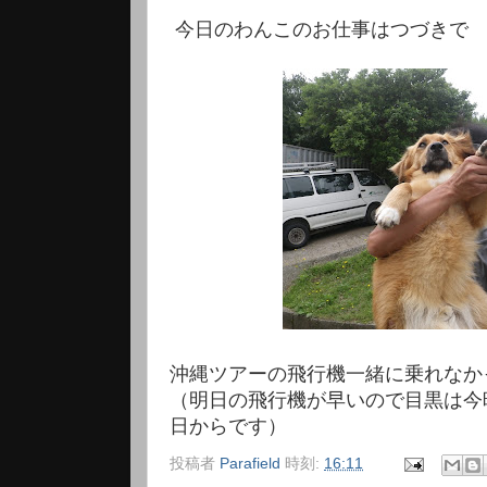
今日のわんこのお仕事はつづきで
沖縄ツアーの飛行機一緒に乗れなか
（明日の飛行機が早いので目黒は今
日からです）
投稿者
Parafield
時刻:
16:11