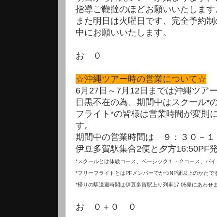
指導ご鞭撻のほどお願いいたします
また明日は火曜日です、完全予約制
中にお願いいたします。
お ０
☆沖縄ツアー時の営業について☆
6月27日～7月12日までは沖縄ツア
目黒不在の為、期間中はスクール*
フライト*の皆様は営業時間が変則
す。
期間中の営業時間は ９：３０－１６
伊豆多賀駅集合2便と夕方16:50P
*スクールとは体験コース、ベーシック１・２コース、パ
*フリーフライトとはPFメンバーでかつNP証以上のかたで
*帰りの駅送迎時間は伊豆多賀駅上り列車17:05発にあわせ
お ０＋０ ０